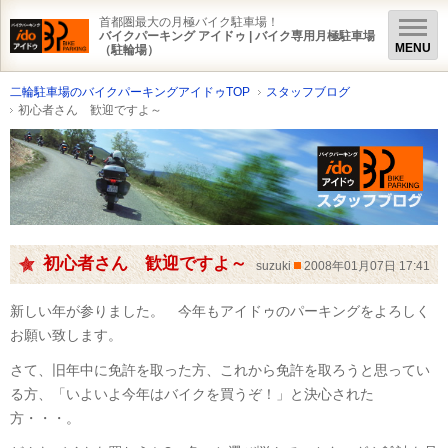
首都圏最大の月極バイク駐車場！
バイクパーキング アイドゥ | バイク専用月極駐車場
（駐輪場）
二輪駐車場のバイクパーキングアイドゥTOP
スタッフブログ
初心者さん 歓迎ですよ～
初心者さん 歓迎ですよ～
suzuki
2008年01月07日 17:41
新しい年が参りました。 今年もアイドゥのパーキングをよろしく
お願い致します。
さて、旧年中に免許を取った方、これから免許を取ろうと思ってい
る方、「いよいよ今年はバイクを買うぞ！」と決心された
方・・・。