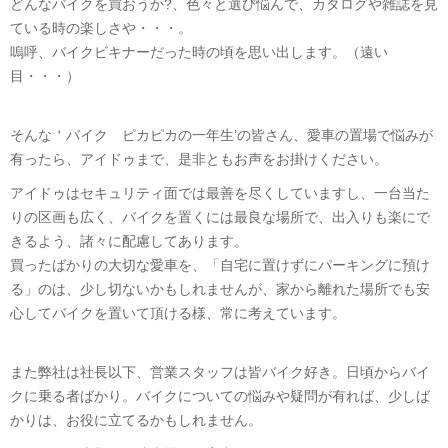
どんなバイクを買おうか?、色々と選び悩んで、カタログや雑誌を見
ている時の楽しさや・・・。
嗚呼、バイクビキナーだった時の頃を思い出します。（遠い
目・・・）
そんな＇バイク ピカピカの一年生’の皆さん、愛車の置場で悩みが
有ったら、アイドゥまで、是非ともお声をお掛けください。
アイドゥはセキュリティ面では最善を尽くしていますし、一台当た
りの区画も広く、バイクを置くには最良な場所で、出入りも楽にで
きるよう、諸々に配慮してあります。
買ったばかりの大切な愛車を、「自宅に置けずにパーキングに預け
る」のは、少し切ないかもしれませんが、家から離れた場所でも安
心してバイクを置いて頂ける様、常に考えています。
また弊社は社長以下、営業スタッフは皆バイク好き。日頃からバイ
クに乗る者ばかり。バイクについての悩みや疑問が有れば、少しば
かりは、お役に立てるかもしれません。