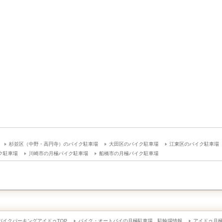
杉並区（中野・高円寺）のバイク駐車場
大田区のバイク駐車場
江東区のバイク駐車場
ク駐車場
川崎市の月極バイク駐車場
船橋市の月極バイク駐車場
バイクパーキングアイドゥTOP
バイク・オートバイの月極駐車場、駐輪場情報
アイドゥ月