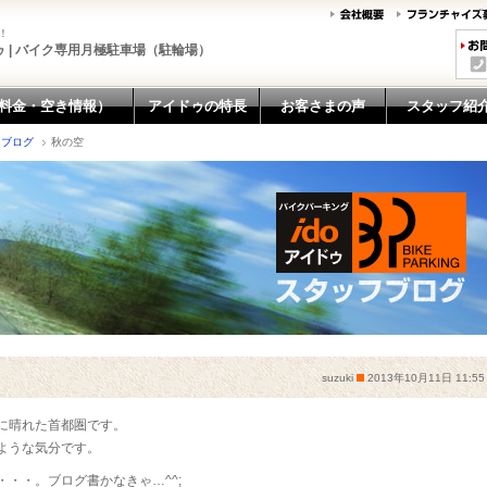
！
 | バイク専用月極駐車場（駐輪場）
料金・空き情報）
アイドゥの特長
お客さまの声
スタッフ紹
フブログ
秋の空
suzuki
2013年10月11日 11:55
に晴れた首都圏です。
ような気分です。
・・。ブログ書かなきゃ…^^;