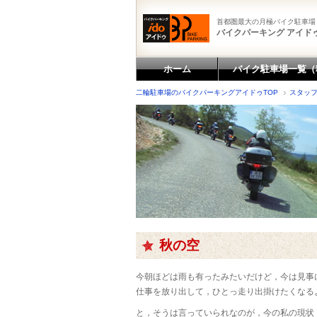
首都圏最大の月極バイク駐車場
バイクパーキング アイドゥ
ホーム
バイク駐車場一覧（
二輪駐車場のバイクパーキングアイドゥTOP
スタッ
秋の空
今朝ほどは雨も有ったみたいだけど，今は見事
仕事を放り出して，ひとっ走り出掛けたくなる
と，そうは言っていられなのが，今の私の現状・