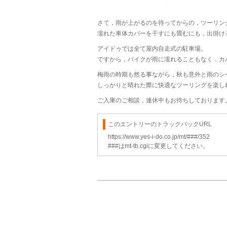
さて，雨が上がるのを待ってからの，ツーリン
濡れた車体カバーを干すにも畳むにも，出掛け
アイドゥでは全て屋内自走式の駐車場。
ですから，バイクが雨に濡れることもなく，カ
梅雨の時期も然る事ながら，秋も意外と雨のシ
しっかりと晴れた際に快適なツーリングを楽し
ご入庫のご相談，連休中もお待ちしております
このエントリーのトラックバックURL
https://www.yes-i-do.co.jp/mt/###/352
###はmt-tb.cgiに変更してください。