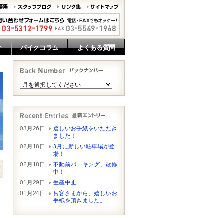
介
バイクコラム
よくある質問
03月26日
嬉しいお手紙をいただき
ました！
02月18日
3月に新しい駐車場が登
場！
02月18日
不動前パーキング、改修
中！
01月29日
生産中止
01月24日
お客さまから、嬉しいお
手紙を頂きました。