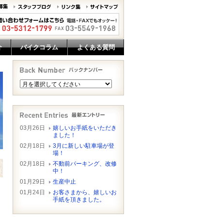
介
バイクコラム
よくある質問
03月26日
嬉しいお手紙をいただき
ました！
02月18日
3月に新しい駐車場が登
場！
02月18日
不動前パーキング、改修
中！
01月29日
生産中止
01月24日
お客さまから、嬉しいお
手紙を頂きました。