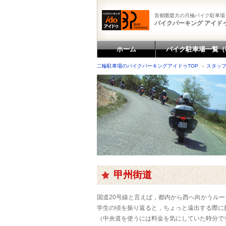
首都圏最大の月極バイク駐車場
バイクパーキング アイドゥ
ホーム
バイク駐車場一覧（
二輪駐車場のバイクパーキングアイドゥTOP
スタッ
甲州街道
国道20号線と言えば，都内から西へ向かうル
学生の頃を振り返ると，ちょっと遠出する際に
（中央道を使うには料金を気にしていた時分です）