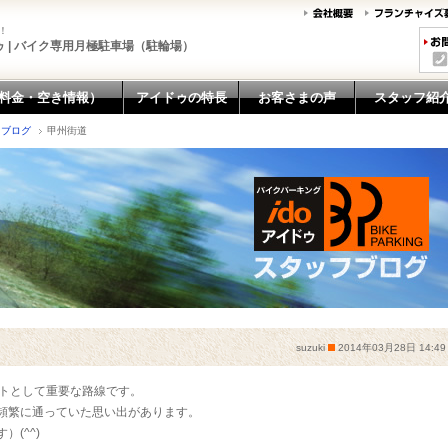
！
 | バイク専用月極駐車場（駐輪場）
料金・空き情報）
アイドゥの特長
お客さまの声
スタッフ紹
フブログ
甲州街道
suzuki
2014年03月28日 14:49
ートとして重要な路線です。
頻繁に通っていた思い出があります。
(^^)