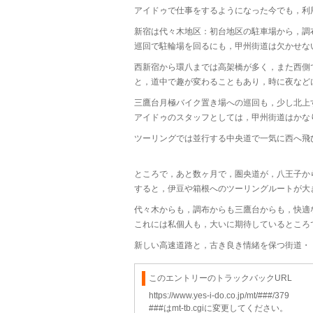
アイドゥで仕事をするようになった今でも，利
新宿は代々木地区：初台地区の駐車場から，調
巡回で駐輪場を回るにも，甲州街道は欠かせな
西新宿から環八までは高架橋が多く，また西側
と，道中で趣が変わることもあり，時に夜など
三鷹台月極バイク置き場への巡回も，少し北上
アイドゥのスタッフとしては，甲州街道はかな
ツーリングでは並行する中央道で一気に西へ飛
ところで，あと数ヶ月で，圏央道が，八王子か
すると，伊豆や箱根へのツーリングルートが大
代々木からも，調布からも三鷹台からも，快適
これには私個人も，大いに期待しているところ
新しい高速道路と，古き良き情緒を保つ街道・
このエントリーのトラックバックURL
https://www.yes-i-do.co.jp/mt/###/379
###はmt-tb.cgiに変更してください。