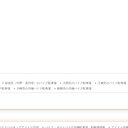
杉並区（中野・高円寺）のバイク駐車場
大田区のバイク駐車場
江東区のバイク駐車場
ク駐車場
川崎市の月極バイク駐車場
船橋市の月極バイク駐車場
バイクパーキングアイドゥTOP
バイク・オートバイの月極駐車場、駐輪場情報
アイドゥ月