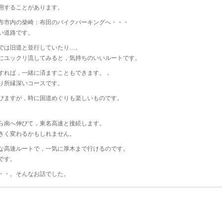
用することがあります。
布市内の柴崎：布田のバイクパーキングへ・・・
い道路です。
では旧道と並行していたり…。
にユックリ流してみると，気持ちのいいルートです。
すれば，一緒に済ますこともできます。，
り所縁深いコースです。
びますが，時に国道めぐりも楽しいものです。
ら南へ伸びて，東名高速と接続します。
きく変わるかもしれません。
な高速ルートで，一気に厚木まで行けるのです。
です。
・・。そんなお話でした。