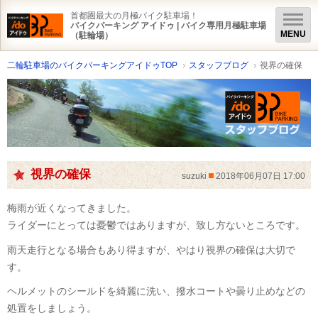
首都圏最大の月極バイク駐車場！
バイクパーキング アイドゥ | バイク専用月極駐車場
（駐輪場）
二輪駐車場のバイクパーキングアイドゥTOP
スタッフブログ
視界の確保
視界の確保
suzuki
2018年06月07日 17:00
梅雨が近くなってきました。
ライダーにとっては憂鬱ではありますが、致し方ないところです。
雨天走行となる場合もあり得ますが、やはり視界の確保は大切で
す。
ヘルメットのシールドを綺麗に洗い、撥水コートや曇り止めなどの
処置をしましょう。